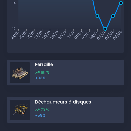
14
12
24/07
25/07
26/07
27/07
28/07
29/07
30/07
31/07
01/08
02/08
03/08
04/08
05/08
06/08
Ferraille
181 %
+93%
Déchaumeurs à disques
73 %
+58%