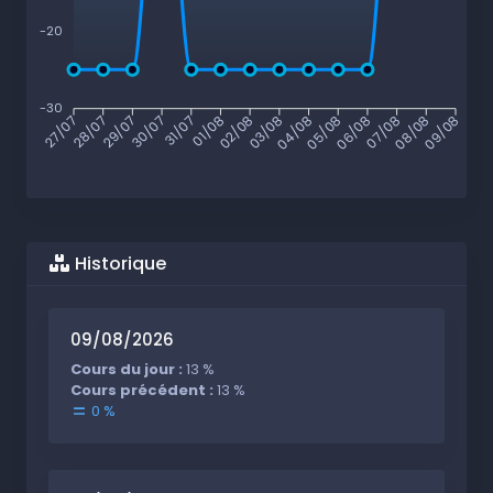
-20
-30
28/07
29/07
30/07
31/07
01/08
02/08
03/08
04/08
05/08
06/08
07/08
08/08
27/07
09/08
Historique
09/08/2026
Cours du jour :
13 %
Cours précédent :
13 %
0 %