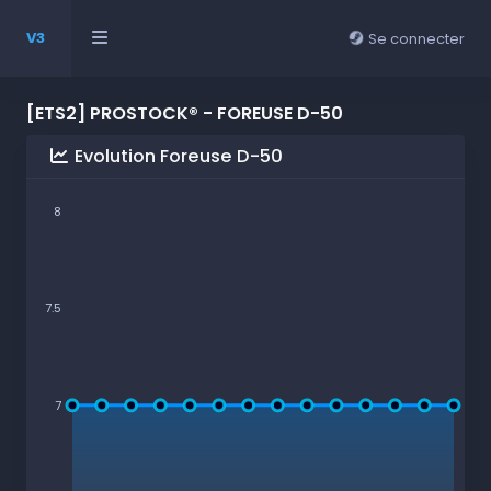
V3
Se connecter
[ETS2] PROSTOCK® - FOREUSE D-50
Evolution Foreuse D-50
8
7.5
7