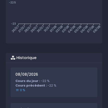
-22.5
-23
26/07
27/07
28/07
29/07
30/07
31/07
01/08
02/08
03/08
04/08
05/08
06/08
07/08
08/08
Historique
08/08/2026
Cours du jour :
-22 %
Cours précédent :
-22 %
0 %