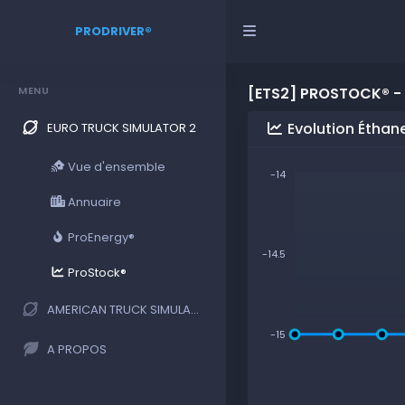
PRODRIVER®
MENU
[ETS2] PROSTOCK® -
Evolution Éthan
EURO TRUCK SIMULATOR 2
Vue d'ensemble
-14
Annuaire
ProEnergy®
-14.5
ProStock®
AMERICAN TRUCK SIMULATOR
-15
A PROPOS