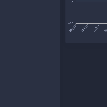
0
-20
26/07
27/07
28
25/07