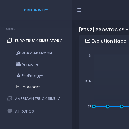
PRODRIVER®
MENU
[ETS2] PROSTOCK® - 
Evolution Nacel
EURO TRUCK SIMULATOR 2
Vue d'ensemble
-16
Annuaire
ProEnergy®
-16.5
ProStock®
AMERICAN TRUCK SIMULATOR
-17
A PROPOS