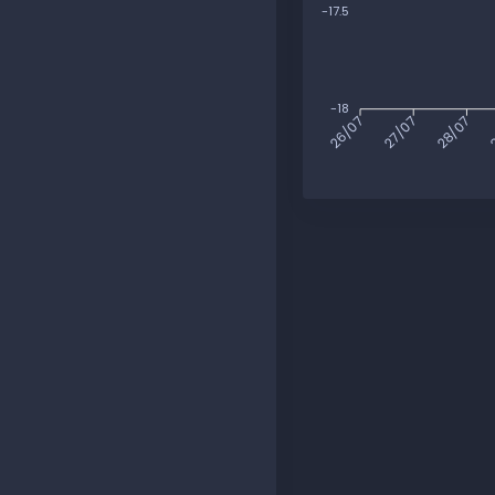
-17.5
-18
27/07
28/07
2
26/07