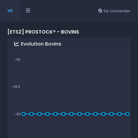
V3
Se connecter
[ETS2] PROSTOCK® - BOVINS
Evolution Bovins
-42
-42.5
-43