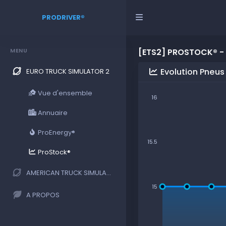
PRODRIVER®
MENU
[ETS2] PROSTOCK® -
Evolution Pneu
EURO TRUCK SIMULATOR 2
Vue d'ensemble
16
Annuaire
ProEnergy®
15.5
ProStock®
AMERICAN TRUCK SIMULATOR
15
A PROPOS