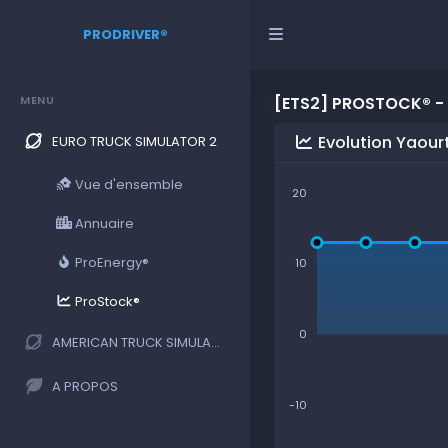
PRODRIVER®
MENU
[ETS2] PROSTOCK® -
Evolution Yaour
EURO TRUCK SIMULATOR 2
Vue d'ensemble
20
Annuaire
ProEnergy®
10
ProStock®
0
AMERICAN TRUCK SIMULATOR
A PROPOS
-10