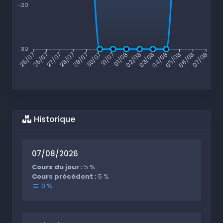
-20
-30
26/07
27/07
28/07
29/07
30/07
31/07
01/08
02/08
03/08
04/08
05/08
06/08
25/07
07/08
Historique
07/08/2026
Cours du jour :
5 %
Cours précédent :
5 %
0 %