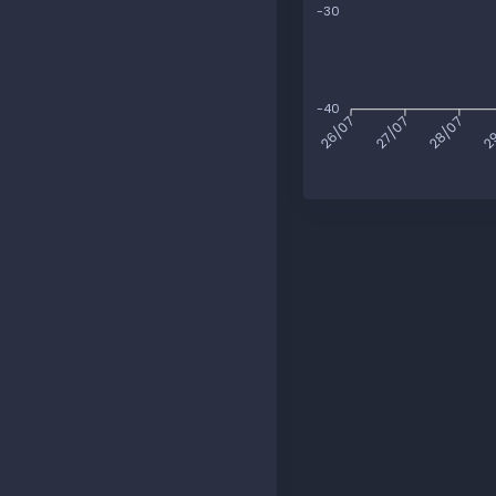
-30
-40
27/07
28/07
29
26/07