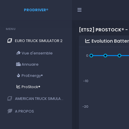
PRODRIVER®
MENU
[ETS2] PROSTOCK® -
Evolution Batte
EURO TRUCK SIMULATOR 2
Vue d'ensemble
0
Annuaire
ProEnergy®
-10
ProStock®
AMERICAN TRUCK SIMULATOR
-20
A PROPOS