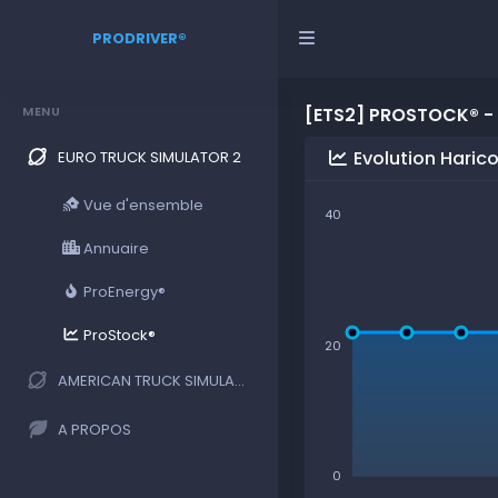
PRODRIVER®
MENU
[ETS2] PROSTOCK® -
Evolution Haric
EURO TRUCK SIMULATOR 2
Vue d'ensemble
40
Annuaire
ProEnergy®
ProStock®
20
AMERICAN TRUCK SIMULATOR
A PROPOS
0