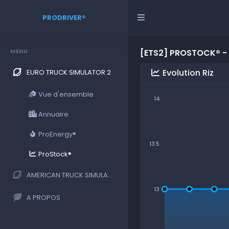
PRODRIVER®
MENU
[ETS2] PROSTOCK® - 
Evolution Riz
EURO TRUCK SIMULATOR 2
Vue d'ensemble
14
Annuaire
ProEnergy®
13.5
ProStock®
AMERICAN TRUCK SIMULATOR
13
A PROPOS