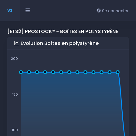
V3
Se connecter
[ETS2] PROSTOCK® - BOÎTES EN POLYSTYRÈNE
Evolution Boîtes en polystyrène
200
150
100