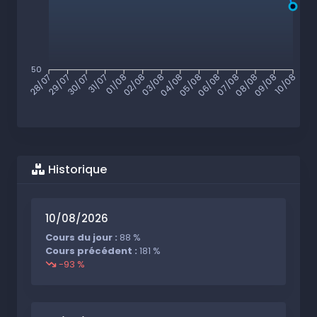
50
29/07
30/07
31/07
01/08
02/08
03/08
04/08
05/08
06/08
07/08
08/08
09/08
28/07
10/08
Historique
10/08/2026
Cours du jour :
88 %
Cours précédent :
181 %
-93 %