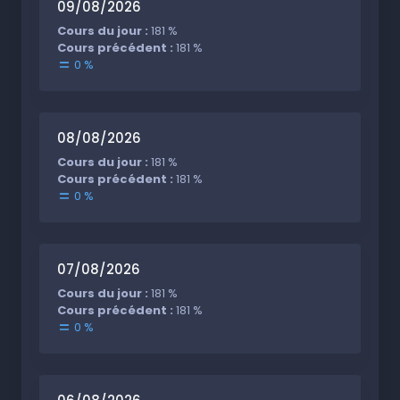
09/08/2026
Cours du jour :
181 %
Cours précédent :
181 %
0 %
08/08/2026
Cours du jour :
181 %
Cours précédent :
181 %
0 %
07/08/2026
Cours du jour :
181 %
Cours précédent :
181 %
0 %