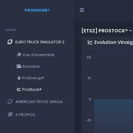
PRODRIVER®
MENU
[ETS2] PROSTOCK® - 
Evolution Vinaig
EURO TRUCK SIMULATOR 2
Vue d'ensemble
20
Annuaire
ProEnergy®
10
ProStock®
0
AMERICAN TRUCK SIMULATOR
A PROPOS
-10