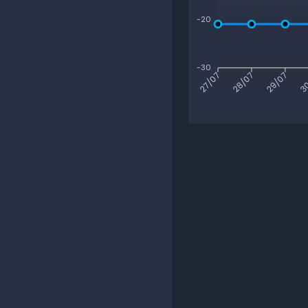
-20
-30
28/07
29/07
30
27/07