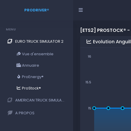
PRODRIVER®
MENU
[ETS2] PROSTOCK® - 
Evolution Angui
EURO TRUCK SIMULATOR 2
Vue d'ensemble
16
Annuaire
ProEnergy®
15.5
ProStock®
AMERICAN TRUCK SIMULATOR
15
A PROPOS