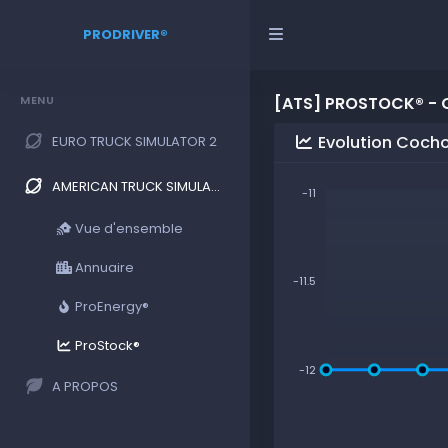
PRODRIVER®
MENU
[ATS] PROSTOCK® -
Evolution Cocho
EURO TRUCK SIMULATOR 2
AMERICAN TRUCK SIMULATOR
-11
Vue d'ensemble
Annuaire
-11.5
ProEnergy®
ProStock®
-12
A PROPOS