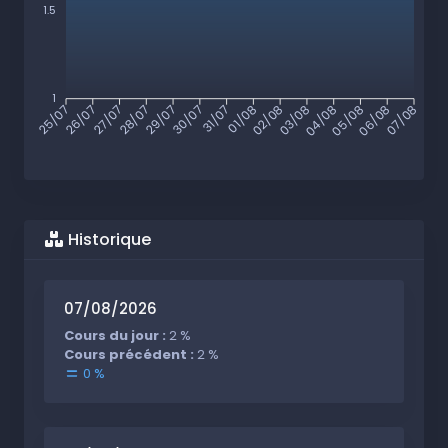
1.5
1
26/07
27/07
28/07
29/07
30/07
31/07
01/08
02/08
03/08
04/08
05/08
06/08
25/07
07/08
Historique
07/08/2026
Cours du jour :
2 %
Cours précédent :
2 %
0 %