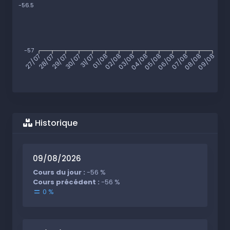
-56.5
-57
27/07
28/07
29/07
30/07
31/07
01/08
02/08
03/08
04/08
05/08
06/08
07/08
08/08
09/08
Historique
09/08/2026
Cours du jour :
-56 %
Cours précédent :
-56 %
0 %