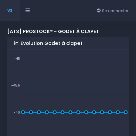
V3
Se connecter
[ATS] PROSTOCK® - GODET À CLAPET
Evolution Godet à clapet
-45
-45.5
-46