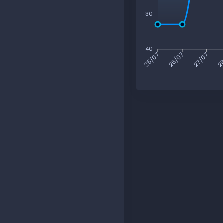
-30
-40
26/07
27/07
28
25/07