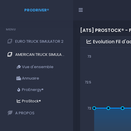
PRODRIVER®
MENU
[ATS] PROSTOCK® - FI
Evolution Fil d'
EURO TRUCK SIMULATOR 2
AMERICAN TRUCK SIMULATOR
73
Vue d'ensemble
Annuaire
72.5
ProEnergy®
ProStock®
72
A PROPOS