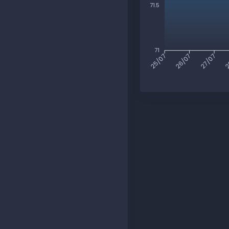
71.5
71
26/07
27/07
2
25/07