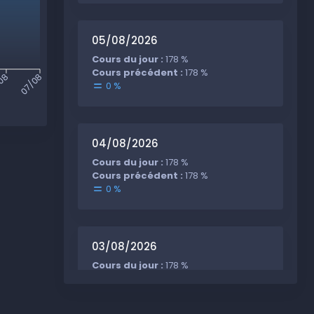
05/08/2026
Cours du jour :
178 %
Cours précédent :
178 %
/08
07/08
0 %
04/08/2026
Cours du jour :
178 %
Cours précédent :
178 %
0 %
03/08/2026
Cours du jour :
178 %
Cours précédent :
178 %
0 %