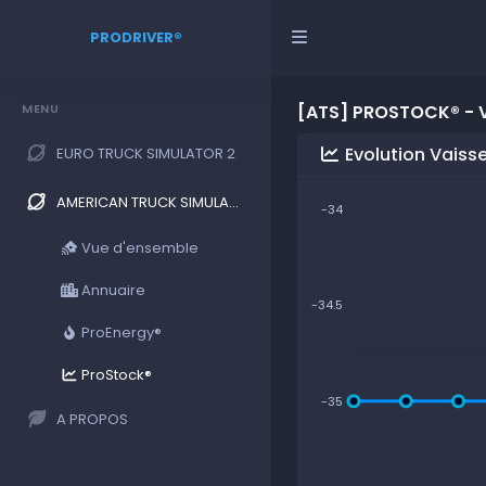
PRODRIVER®
MENU
[ATS] PROSTOCK® - V
Evolution Vaisse
EURO TRUCK SIMULATOR 2
AMERICAN TRUCK SIMULATOR
-34
Vue d'ensemble
Annuaire
-34.5
ProEnergy®
ProStock®
-35
A PROPOS