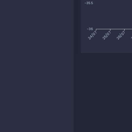
-35.5
-36
25/07
26/07
2
24/07