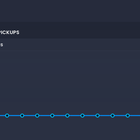
PICKUPS
ps