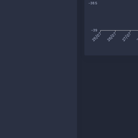
-38.5
-39
26/07
27/07
2
25/07