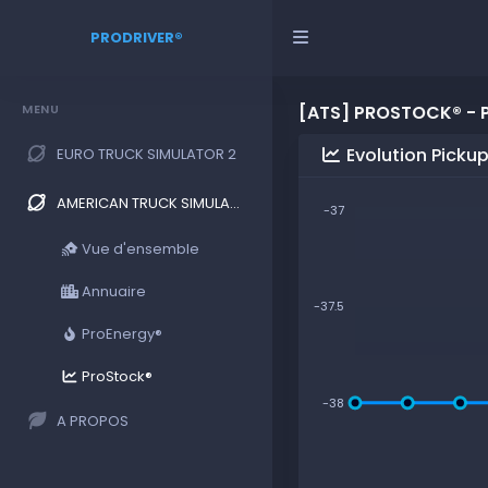
PRODRIVER®
MENU
[ATS] PROSTOCK® - 
Evolution Picku
EURO TRUCK SIMULATOR 2
AMERICAN TRUCK SIMULATOR
-37
Vue d'ensemble
Annuaire
-37.5
ProEnergy®
ProStock®
-38
A PROPOS