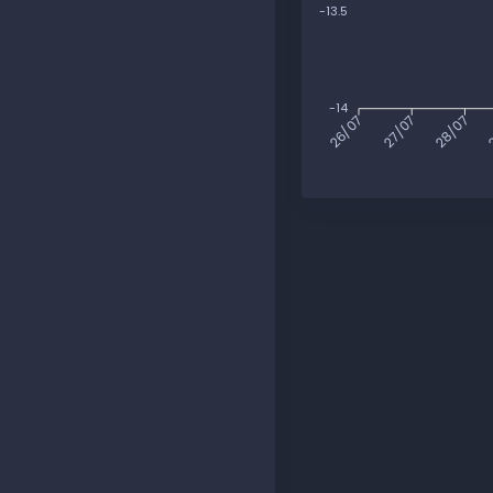
-13.5
-14
27/07
28/07
2
26/07