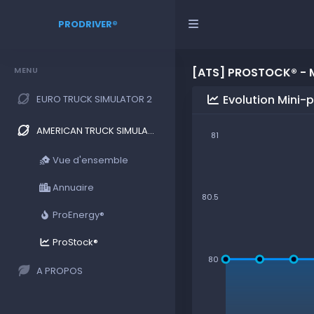
PRODRIVER®
MENU
[ATS] PROSTOCK® - M
Evolution Mini-p
EURO TRUCK SIMULATOR 2
AMERICAN TRUCK SIMULATOR
81
Vue d'ensemble
Annuaire
80.5
ProEnergy®
ProStock®
80
A PROPOS