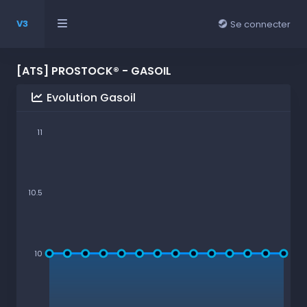
V3
Se connecter
[ATS] PROSTOCK® - GASOIL
Evolution Gasoil
11
10.5
10