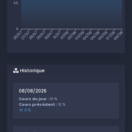
9.5
9
27/07
28/07
29/07
30/07
31/07
01/08
02/08
03/08
04/08
05/08
06/08
07/08
26/07
08/08
Historique
08/08/2026
Cours du jour :
10 %
Cours précédent :
10 %
0 %